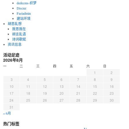
dedecms-织梦
Discuz
Fastadmin
建站环境
胡思乱想
我思我在
胡言乱语
诗词歌赋
资讯信息
活动足迹
2026年8月
一
二
三
四
五
六
日
1
2
3
4
5
6
7
8
9
10
11
12
13
14
15
16
17
18
19
20
21
22
23
24
25
26
27
28
29
30
31
« 6月
热门标签