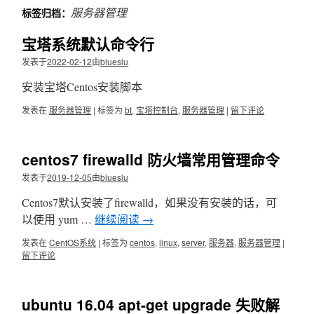
文
服务器管理
标签归档：
宝塔系统默认命令行
发表于
2022-02-12
由
blueslu
安装宝塔Centos安装脚本
发表在
服务器管理
|
标签为
bt
,
宝塔控制台
,
服务器管理
|
留下评论
centos7 firewalld 防火墙常用管理命令
发表于
2019-12-05
由
blueslu
Centos7默认安装了firewalld，如果没有安装的话，可
以使用 yum …
继续阅读
→
发表在
CentOS系统
|
标签为
centos
,
linux
,
server
,
服务器
,
服务器管理
|
留下评论
ubuntu 16.04 apt-get upgrade 失败解