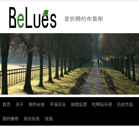
爱折腾的布鲁斯
首页
关于
我的长技
不误正业
胡思乱想
吃喝玩乐闹
历史作品
跳
至
我的推荐
资讯信息
找我
正