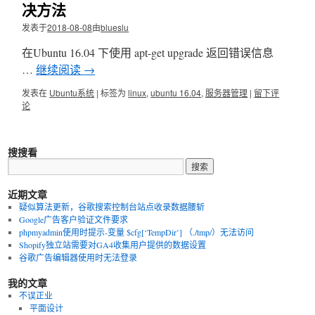
决方法
发表于
2018-08-08
由
blueslu
在Ubuntu 16.04 下使用 apt-get upgrade 返回错误信息
…
继续阅读
→
发表在
Ubuntu系统
|
标签为
linux
,
ubuntu 16.04
,
服务器管理
|
留下评
论
搜搜看
近期文章
疑似算法更新，谷歌搜索控制台站点收录数据腰斩
Google广告客户验证文件要求
phpmyadmin使用时提示-变量 $cfg[‘TempDir’] （./tmp/）无法访问
Shopify独立站需要对GA4收集用户提供的数据设置
谷歌广告编辑器使用时无法登录
我的文章
不误正业
平面设计