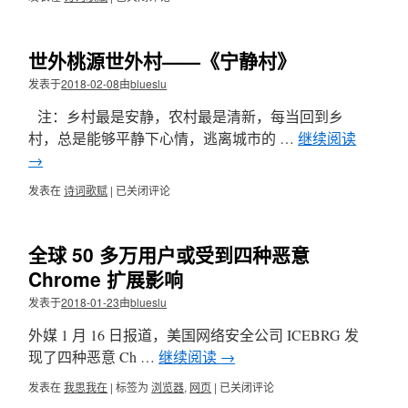
者
常
自
世外桃源世外村——《宁静村》
呓
发表于
2018-02-08
由
blueslu
注：乡村最是安静，农村最是清新，每当回到乡
村，总是能够平静下心情，逃离城市的 …
继续阅读
→
发表在
诗词歌赋
|
世
已关闭评论
外
桃
源
全球 50 多万用户或受到四种恶意
世
外
Chrome 扩展影响
村
发表于
2018-01-23
由
blueslu
——
《宁
外媒 1 月 16 日报道，美国网络安全公司 ICEBRG 发
静
村》
现了四种恶意 Ch …
继续阅读
→
发表在
我思我在
|
标签为
浏览器
,
网页
|
全
已关闭评论
球