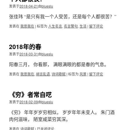
发表于
2018-04-21
由
blueslu
张佳玮 “是只有我一个人受苦，还是每个人都很苦？”
发表在
我思我在
|
标签为
人生名言
,
名言警句
,
生活
|
留下评论
2018年的春
发表于
2018-03-31
由
blueslu
阳春三月， 你看那， 满眼满眼的都是春的气息。
发表在
我思我在
,
胡言乱语
,
诗词歌赋
|
标签为
风景
|
留下评论
《穷》者常自呓
发表于
2018-02-09
由
blueslu
《穷》 年年岁岁穷相似， 岁岁年年未变人。 朱门酒
肉何滋味， 陋室咸菜穷其深。
发表在
诗词歌赋
|
《穷》
已关闭评论