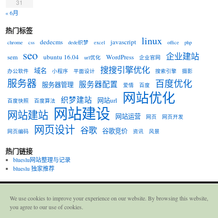
31
« 6月
热门标签
linux
dedecms
javascript
chrome
css
dede织梦
excel
office
php
seo
企业建站
sem
ubuntu 16.04
WordPress
url优化
企业官网
搜搜引擎优化
域名
办公软件
小程序
平面设计
搜索引擎
摄影
服务器
百度优化
服务器配置
服务器管理
爱情
百度
网站优化
织梦建站
网站url
百度快照
百度算法
网站建设
网站建站
网站运营
网页
网页开发
网页设计
谷歌
谷歌竞价
网页编码
资讯
风景
热门链接
blueslu网站整理与记录
blueslu 独家推荐
爱折腾的布鲁斯
We use cookies to improve your experience on our website. By browsing this website,
备案号：
| 技术支持：
建站程序:
豫ICP备16035380号-1
Blueslu
WordPress
you agree to our use of cookies.