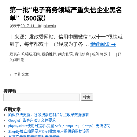
何
杂
第一批“电子商务领域严重失信企业黑名
佩
的
戴，
问
单”（500家）
不
题。。。
发表于
2017-11-10
由
blueslu
同
的
丨来源：发改委网站、信用中国微信 “双十一”很快就
手
指
到了，每年都双十一已经成为了各 …
继续阅读
→
戴
发表在
吃喝玩乐闹
,
我的推荐
,
胡言乱语
戒
,
资讯信息
|
标签为
双十一
|
第
已
关闭评论
指
一
有
批
什
“电
←
早期文章
么
子
含
商
义？
务
搜搜看
领
域
严
近期文章
重
失
疑似算法更新，谷歌搜索控制台站点收录数据腰斩
信
Google广告客户验证文件要求
企
phpmyadmin使用时提示-变量 $cfg[‘TempDir’] （./tmp/）无法访问
业
Shopify独立站需要对GA4收集用户提供的数据设置
黑
谷歌广告编辑器使用时无法登录