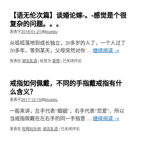
50
多
【语无伦次篇】谈婚论嫁-。-感觉是个很
万
用
复杂的问题。。。
户
发表于
2018-01-21
由
blueslu
或
受
从呱呱落地到成长独立，20多岁的人了，一个人过了
到
四
20多年，等到某天，父母突然对你 …
继续阅读
→
种
发表在
胡言乱语
|
标签为
爱情
|
【语
已关闭评论
恶
无
意
伦
Chrome
次
扩
戒指如何佩戴，不同的手指戴戒指有什
篇】
展
谈
影
么含义？
婚
响
发表于
2017-12-15
由
blueslu
论
嫁-。-
一般来讲，左手代表“婚姻”，右手代表“恋爱”，所以
感
觉
当戒指佩戴在左右手的同一手指意 …
继续阅读
→
是
发表在
吃喝玩乐闹
,
胡言乱语
|
戒
已关闭评论
个
指
很
如
复