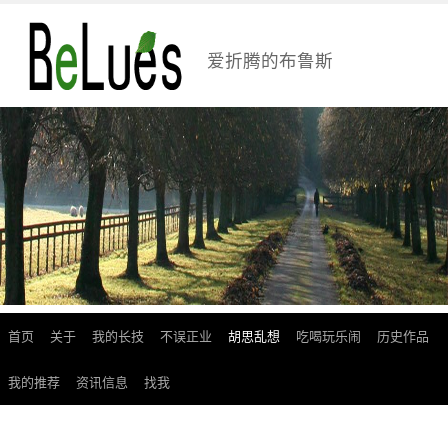
爱折腾的布鲁斯
首页
关于
我的长技
不误正业
胡思乱想
吃喝玩乐闹
历史作品
跳
至
我的推荐
资讯信息
找我
正