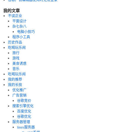
名
我的文章
单”
（500
不误正业
家）
平面设计
杂七杂八
电脑小技巧
程序小工具
历史作品
吃喝玩乐闹
旅行
游戏
美食诱惑
音乐
吃喝玩乐闹
我的推荐
我的长技
优化推广
广告营销
谷歌竞价
搜索引擎优化
百度优化
谷歌优化
服务器管理
linux服务器