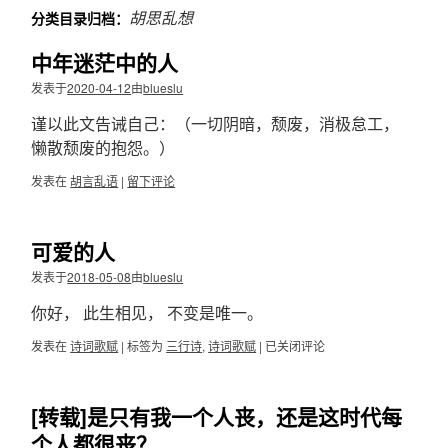
文
胡思乱想
分类目录归档：
中年迷茫中的人
发表于
2020-04-12
由
blueslu
谨以此文告诫自己：（一切阴暗，颓废，消极怠工，
懒散颓废的抱怨。）
发表在
胡言乱语
|
留下评论
可爱的人
发表于
2018-05-08
由
blueslu
你好， 此生相见， 不变是唯一。
发表在
诗词歌赋
|
标签为
三行诗
,
诗词歌赋
|
可
已关闭评论
爱
的
人
[转载]是只有我一个人丧，还是这时代每
个人都很丧？