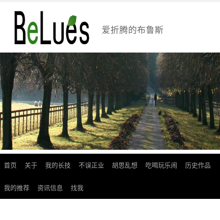
爱折腾的布鲁斯
首页
关于
我的长技
不误正业
胡思乱想
吃喝玩乐闹
历史作品
跳
至
我的推荐
资讯信息
找我
正