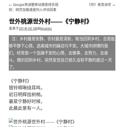
文
←
Google将调整移动搜索排名规
《穷》者常自呓
→
则：网页加载速度列入评估因素
世外桃源世外村——《宁静村》
发表于
2018-02-08
由
blueslu
注：乡村最是安静，农村最是清新，每当回到乡村，总是能
够平静下心情，逃离城市的躁动与不安。大城市拼搏的我
们，经常是一个急躁不安的心情，去做事，去努力，去奋
斗。偶尔回到乡村，突然发觉自己很久没有平静的度过一天
了。
《宁静村》
银铃啁啾绕耳鸣，
初日明辉挂树梢。
最是宁静好时候，
此晨此景有一人。