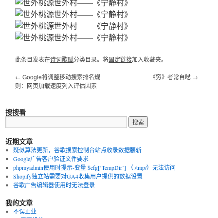
此条目发表在
诗词歌赋
分类目录。将
固定链接
加入收藏夹。
←
Google将调整移动搜索排名规
《穷》者常自呓
→
则：网页加载速度列入评估因素
搜搜看
近期文章
疑似算法更新，谷歌搜索控制台站点收录数据腰斩
Google广告客户验证文件要求
phpmyadmin使用时提示-变量 $cfg[‘TempDir’] （./tmp/）无法访问
Shopify独立站需要对GA4收集用户提供的数据设置
谷歌广告编辑器使用时无法登录
我的文章
不误正业