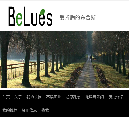
爱折腾的布鲁斯
首页
关于
我的长技
不误正业
胡思乱想
吃喝玩乐闹
历史作品
跳
至
我的推荐
资讯信息
找我
正