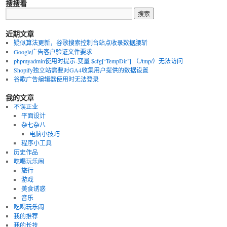
搜搜看
近期文章
疑似算法更新，谷歌搜索控制台站点收录数据腰斩
Google广告客户验证文件要求
phpmyadmin使用时提示-变量 $cfg[‘TempDir’] （./tmp/）无法访问
Shopify独立站需要对GA4收集用户提供的数据设置
谷歌广告编辑器使用时无法登录
我的文章
不误正业
平面设计
杂七杂八
电脑小技巧
程序小工具
历史作品
吃喝玩乐闹
旅行
游戏
美食诱惑
音乐
吃喝玩乐闹
我的推荐
我的长技