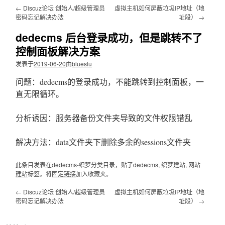
文
←
Discuz论坛 创始人/超级管理员
虚拟主机如何屏蔽垃圾IP地址（地
密码忘记解决办法
址段）
→
dedecms 后台登录成功，但是跳转不了
控制面板解决方案
发表于
2019-06-20
由
blueslu
问题：dedecms的登录成功，不能跳转到控制面板，一
直无限循环。
分析诱因：服务器备份文件夹导致的文件权限错乱
解决方法：data文件夹下删除多余的sessions文件夹
此条目发表在
dedecms-织梦
分类目录，贴了
dedecms
,
织梦建站
,
网站
建站
标签。将
固定链接
加入收藏夹。
←
Discuz论坛 创始人/超级管理员
虚拟主机如何屏蔽垃圾IP地址（地
密码忘记解决办法
址段）
→