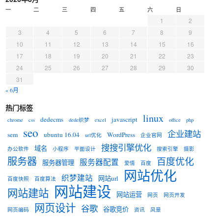
一
二
三
四
五
六
日
1
2
3
4
5
6
7
8
9
10
11
12
13
14
15
16
17
18
19
20
21
22
23
24
25
26
27
28
29
30
31
« 6月
热门标签
linux
dedecms
javascript
chrome
css
dede织梦
excel
office
php
seo
企业建站
sem
ubuntu 16.04
WordPress
url优化
企业官网
搜搜引擎优化
域名
办公软件
小程序
平面设计
搜索引擎
摄影
服务器
百度优化
服务器配置
服务器管理
爱情
百度
网站优化
织梦建站
网站url
百度快照
百度算法
网站建设
网站建站
网站运营
网页
网页开发
网页设计
谷歌
谷歌竞价
网页编码
资讯
风景