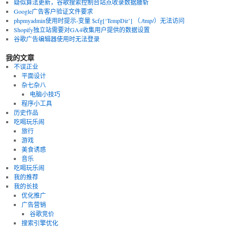
疑似算法更新，谷歌搜索控制台站点收录数据腰斩
Google广告客户验证文件要求
phpmyadmin使用时提示-变量 $cfg[‘TempDir’] （./tmp/）无法访问
Shopify独立站需要对GA4收集用户提供的数据设置
谷歌广告编辑器使用时无法登录
我的文章
不误正业
平面设计
杂七杂八
电脑小技巧
程序小工具
历史作品
吃喝玩乐闹
旅行
游戏
美食诱惑
音乐
吃喝玩乐闹
我的推荐
我的长技
优化推广
广告营销
谷歌竞价
搜索引擎优化