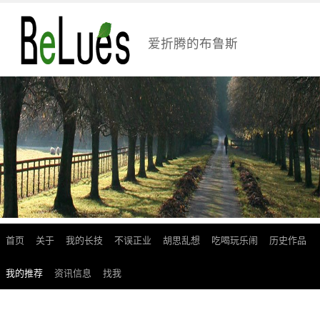
爱折腾的布鲁斯
首页
关于
我的长技
不误正业
胡思乱想
吃喝玩乐闹
历史作品
跳
至
我的推荐
资讯信息
找我
正