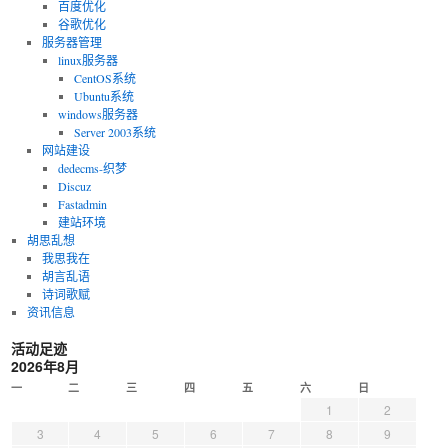
百度优化
谷歌优化
服务器管理
linux服务器
CentOS系统
Ubuntu系统
windows服务器
Server 2003系统
网站建设
dedecms-织梦
Discuz
Fastadmin
建站环境
胡思乱想
我思我在
胡言乱语
诗词歌赋
资讯信息
活动足迹
2026年8月
一
二
三
四
五
六
日
1
2
3
4
5
6
7
8
9