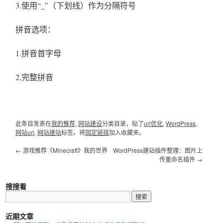
3.使用“_”（下划线）作为分隔符号
拼音选项：
1.拼音首字母
2.完整拼音
此条目发表在
我的推荐
,
网站建设
分类目录，贴了
url优化
,
WordPress
,
网站url
,
网站建站
标签。将
固定链接
加入收藏夹。
←
游戏推荐《Minecraft》我的世界
WordPress建站插件整理：图片上
传重命名插件
→
搜搜看
近期文章