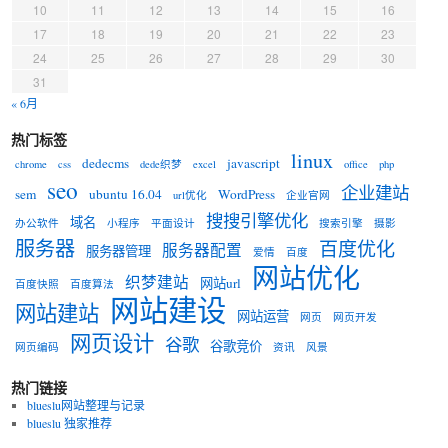
10
11
12
13
14
15
16
17
18
19
20
21
22
23
24
25
26
27
28
29
30
31
« 6月
热门标签
linux
dedecms
javascript
chrome
css
dede织梦
excel
office
php
seo
企业建站
sem
ubuntu 16.04
WordPress
url优化
企业官网
搜搜引擎优化
域名
办公软件
小程序
平面设计
搜索引擎
摄影
服务器
百度优化
服务器配置
服务器管理
爱情
百度
网站优化
织梦建站
网站url
百度快照
百度算法
网站建设
网站建站
网站运营
网页
网页开发
网页设计
谷歌
谷歌竞价
网页编码
资讯
风景
热门链接
blueslu网站整理与记录
blueslu 独家推荐